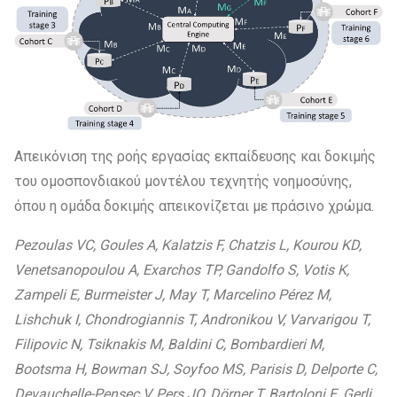
Απεικόνιση της ροής εργασίας εκπαίδευσης και δοκιμής
του ομοσπονδιακού μοντέλου τεχνητής νοημοσύνης,
όπου η ομάδα δοκιμής απεικονίζεται με πράσινο χρώμα.
Pezoulas VC, Goules A, Kalatzis F, Chatzis L, Kourou KD,
Venetsanopoulou A, Exarchos TP, Gandolfo S, Votis K,
Zampeli E, Burmeister J, May T, Marcelino Pérez M,
Lishchuk I, Chondrogiannis T, Andronikou V, Varvarigou T,
Filipovic N, Tsiknakis M, Baldini C, Bombardieri M,
Bootsma H, Bowman SJ, Soyfoo MS, Parisis D, Delporte C,
Devauchelle-Pensec V, Pers JO, Dörner T, Bartoloni E, Gerli