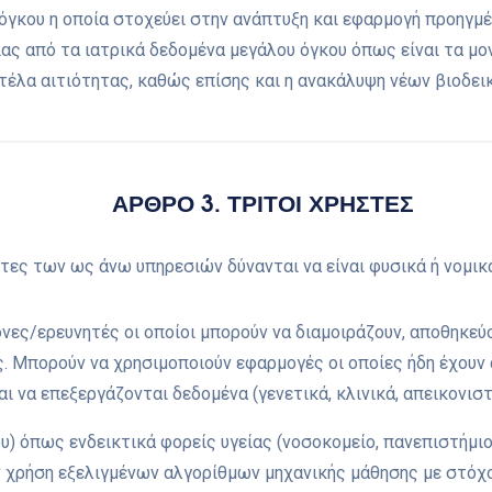
γκου η οποία στοχεύει στην ανάπτυξη και εφαρμογή προηγμ
ας από τα ιατρικά δεδομένα μεγάλου όγκου όπως είναι τα μο
έλα αιτιότητας, καθώς επίσης και η ανακάλυψη νέων βιοδεικ
ΑΡΘΡΟ 3. ΤΡΙΤΟΙ ΧΡΗΣΤΕΣ
στες των ως άνω υπηρεσιών δύνανται να είναι φυσικά ή νομικ
ες/ερευνητές οι οποίοι μπορούν να διαμοιράζουν, αποθηκεύ
. Μπορούν να χρησιμοποιούν εφαρμογές οι οποίες ήδη έχουν 
ι να επεξεργάζονται δεδομένα (γενετικά, κλινικά, απεικονιστι
υ) όπως ενδεικτικά φορείς υγείας (νοσοκομείο, πανεπιστήμιο
 χρήση εξελιγμένων αλγορίθμων μηχανικής μάθησης με στόχ