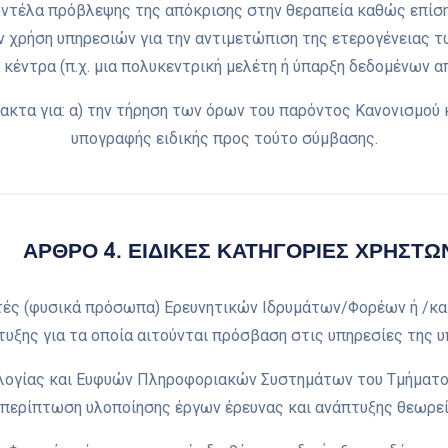
οντέλα πρόβλεψης της απόκρισης στην θεραπεία καθώς επίση
υν χρήση υπηρεσιών για την αντιμετώπιση της ετερογένειας
 κέντρα (π.χ. μια πολυκεντρική μελέτη ή ύπαρξη δεδομένων α
λακτα για: α) την τήρηση των όρων του παρόντος Κανονισμού
υπογραφής ειδικής προς τούτο σύμβασης.
ΑΡΘΡΟ 4. ΕΙΔΙΚΕΣ ΚΑΤΗΓΟΡΙΕΣ ΧΡΗΣΤΩ
ές (φυσικά πρόσωπα) Ερευνητικών Ιδρυμάτων/Φορέων ή /και 
τυξης για τα οποία αιτούνται πρόσβαση στις υπηρεσίες της 
νολογίας και Ευφυών Πληροφοριακών Συστημάτων του Τμήματ
 περίπτωση υλοποίησης έργων έρευνας και ανάπτυξης θεωρε