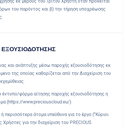
χρήσης εκ μέρους του Τρίτου Χρήστη όταν πρόκειται
ν όρων του παρόντος και β) την τήρηση υποχρέωσης
ς.
Σ ΕΞΟΥΣΙΟΔΟΤΗΣΗΣ
υνας και ανάπτυξης μέσω παροχής εξουσιοδότησης εκ
μενο της οποίας καθορίζεται από την Διαχείριση του
εχεμύθειας.
κό έντυπο/φόρμα αίτησης παροχής εξουσιοδότησης η
α (https://www.preciouscloud.eu/).
α ή περισσότερα άτομα υπεύθυνα για το έργο ("Κύριοι
ς Χρήστες για την διαχείριση του PRECIOUS